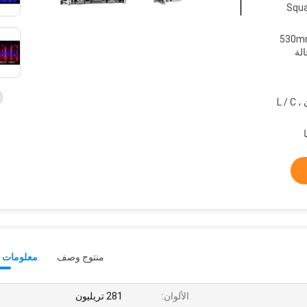
$685.
530mmx6
أو 8 قطع معبأة في 1 حالة
D / A ، D / P ، T / T ، ويسترن يونيون ، L / C
منتوج وصف
معلومات ت
الألوان:
281 تريليون