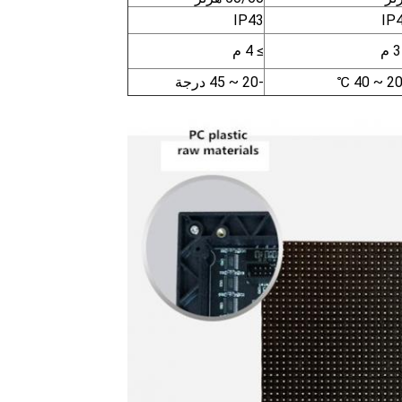
IP43
IP
≥ 4 م
-20 ~ 45 درجة