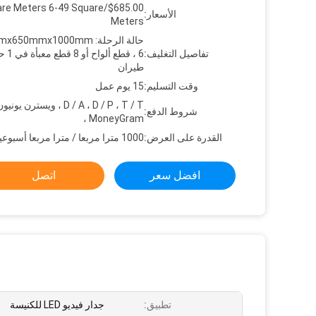
00/Square Meters 6-49 Square
الأسعار:
Meters
حالة الرحلة: 50mmx1000mm
تفاصيل التغليف:
، 6 قطع ألواح 
طيران
وقت التسليم:
15 يوم عمل
شروط الدفع:
، MoneyGram
القدرة على العرض:
1000 مترا مربعا / مترا مربعا أسبوعيا
افضل سعر
اتصل
تطبيق:
جدار فيديو LED للكنيسة