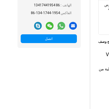
عرض
الهاتف ::
86 13417441954
الفاكس:
86-134-1744-1954
اتصل
ج وصف
عالية والفعالية من