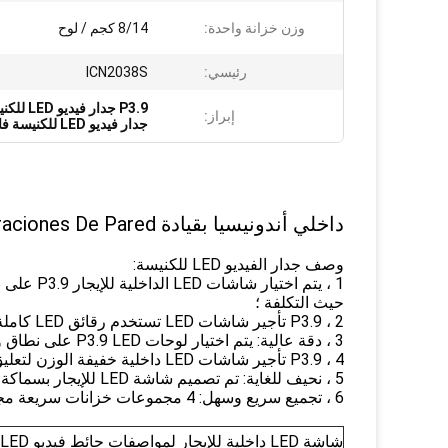
وزن خزانة واحدة:
8/14 كجم / لوح
رئيسي:
ICN2038S
P3.9 جدار فيديو LED للكنيسة الداخلية
إبراز:
جدار فيديو LED للكنيسة فائق النحافة
داخلي أندونيسيا بقيادة Videotron P3.9 Led Controller P3.9 Discoteca Decoraciones De Pared
وصف جدار الفيديو LED للكنيسة:
حيث التكلفة ؛
2 ، P3.9 تأجير شاشات LED تستخدم رقائق LED كاملة اللون الأسود ؛
3 ، دقة عالية: يتم اختيار لوحات P3.9 LED على نطاق واسع لمشروع شاشات LED الداخلية للإيجار بسبب دقتها العالية ؛
4 ، P3.9 تأجير شاشات LED داخلية خفيفة الوزن لتعليق التثبيت ؛
5 ، نحيف للغاية: تم تصميم شاشة LED للإيجار بسماكة 100 مم ؛
6 ، تجميع سريع وسهل: 4 مجموعات خزانات سريعة مجهزة في كل خزانة LED للاتصال السلس بين الخزانات ؛
شاشة LED داخلية للإيجار لمواصفات حائط فيديو LED للكنيسة