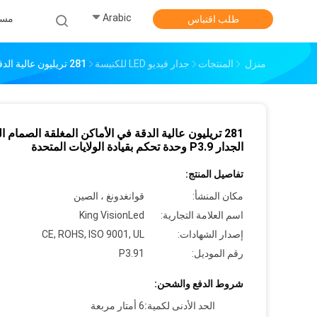
Arabic
مس
طلب اقتباس
منزل
المنتجات
جدار فيديو LED للكنيسة
281 تريليون عالية الدقة في الأماكن المغلقة الصمام الفيديو الجدار P3.9 وحدة تحكم بقيادة الولايات المتحدة
281 تريليون عالية الدقة في الأماكن المغلقة الصمام ال
الجدار P3.9 وحدة تحكم بقيادة الولايات المتحدة
تفاصيل المنتج:
مكان المنشأ:
قوانغدونغ ، الصين
اسم العلامة التجارية:
King VisionLed
إصدار الشهادات:
CE, ROHS, ISO 9001, UL
رقم الموديل:
P3.91
شروط الدفع والشحن:
الحد الأدنى لكمية:
6 أمتار مربعة