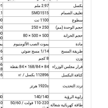
بكسل
2.97 ملم
.91
تغليف الصمام
SMD1515
21
سطوع
1100 نت
100
حجم الوحدة (مم)
250 × 250
50 × 500
حجم الخزانة
500 × 500 × 80
× 80
مادة
يموت الصب الألومنيوم
يم
طريقة المسح
1/14 مسح ضوئي
1/16 
وزن
8 كجم
12.5 ك
قرار مجلس الوزراء
84 × 168/84 × 84 نقطة
128 
112896 بكسل / ㎡
5536
كثافة البكسل
تردد التحديث
≥1920 هرتز
زاوية الرؤية
140/140
40
110-220 فولت / 50/60
طاقة كهربائية شغالة
هرتز
هر