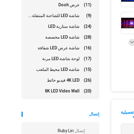
(11)
عرض Dooh
(9)
شاشة LED للشاحنة المتنقلة...
(24)
شاشة ستارية LED
(28)
شاشة LED مخصصة
(16)
شاشة عرض LED شفافة
(17)
لوحة شاشة LED مرنة
(15)
شاشة LED محيط الملعب
(26)
4K LED فيديو حائط
8K LED Video Wall
(20)
فصيلية
إتصال
إتصال:
Ruby Lin